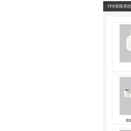
PPR管路系
双