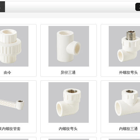
统
由令
异径三通
外螺纹弯头
联内螺纹管套
内螺纹弯头
内螺纹三通