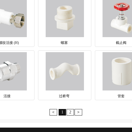
螺纹活接 (H)
螺塞
截止阀
活接
过桥弯
管套
<
1
2
>