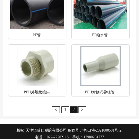
PE管
PE给水管
PPH外螺纹接头
PPH对接式异径管
<
1
2
>
版权 天津恒瑞佳塑胶有限公司 备案号：
津ICP备2021000581号-2
.
电话：
022-27262116
手机：
15900281777