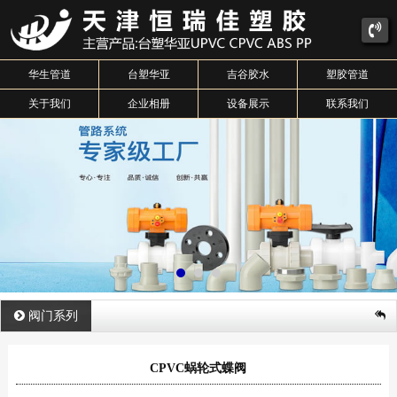
华生管道
台塑华亚
吉谷胶水
塑胶管道
关于我们
企业相册
设备展示
联系我们
阀门系列
CPVC蜗轮式蝶阀