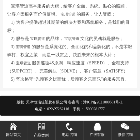
宝琪管道高举服务的大旗，给客户全面、系统、贴心的照顾，
让客户因服务而价值倍增。
的服务，让人赞叹：
宝琪管道
1) 为客户提供超过其期望的解决方案和系统服务，是我们的目
标；
2) 服务是
的品牌，
文化的灵魂就是服务；
宝琪管道
宝琪管道
3)
的服务是系统化的、全面化的和品牌化的，不是零敲
宝琪管道
碎打、权宜之策；而是一以贯之、决胜未来的根本大计；
4)
服务遵循4S原则：响应速度（SPEED）、全程支持
宝琪管道
（SUPPORT）、完美解决（SOLVE）、客户满意（SATISFY）；
5) 坚决恪守“先顾客之忧而忧，后顾客之乐而乐”的服务宗旨。
版权 天津恒瑞佳塑胶有限公司 备案号：
津ICP备2021000581号-2
.
电话：
022-27262116
手机：
15900281777
网站首页
电话咨询
在线客服
微信咨询
产品类别